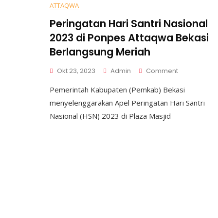
ATTAQWA
Peringatan Hari Santri Nasional
2023 di Ponpes Attaqwa Bekasi
Berlangsung Meriah
On
Okt 23, 2023
Admin
Comment
Peringatan
Pemerintah Kabupaten (Pemkab) Bekasi
Hari
Santri
menyelenggarakan Apel Peringatan Hari Santri
Nasional
Nasional (HSN) 2023 di Plaza Masjid
2023
Di
Ponpes
Attaqwa
Bekasi
Berlangsung
Meriah