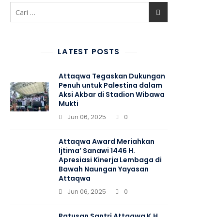
Cari
untuk:
LATEST POSTS
Attaqwa Tegaskan Dukungan
Penuh untuk Palestina dalam
Aksi Akbar di Stadion Wibawa
Mukti
Jun 06, 2025
0
Attaqwa Award Meriahkan
Ijtima’ Sanawi 1446 H.
Apresiasi Kinerja Lembaga di
Bawah Naungan Yayasan
Attaqwa
Jun 06, 2025
0
Ratusan Santri Attaqwa K.H.