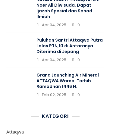
Noer Ali Diwisuda, Dapat
Ijazah Spesial dan Sanad
Ilmiah
Apr 04, 2025
0
Puluhan Santri Attaqwa Putra
Lolos PTN,10 di Antaranya
Diterima di Jepang
Apr 04, 2025
0
Grand Launching Air Mineral
ATTAQWA Warnai Tarhib
Ramadhan 1446 H.
Feb 02, 2025
0
KATEGORI
Attaqwa